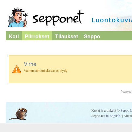
Koti
Piirrokset
Tilaukset
Seppo
Virhe
Valittua albumia/kuvaa ei löydy!
Powered
Kuvat ja artikkelit ©
Seppo L
Seppo.net
in English.
| Alus